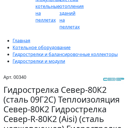
котельные
отопления
на
зданий
пеллетах
на
пеллетах
Главная
Котельное оборудование
Гидрострелки и балансировочные коллекторы
Гидрострелки и модули
Арт.
00340
Гидрострелка Север-80К2
(сталь 09Г2С) Теплоизоляция
Север-80K2 Гидрострелка
Север-R-80К2 (Aisi) (сталь