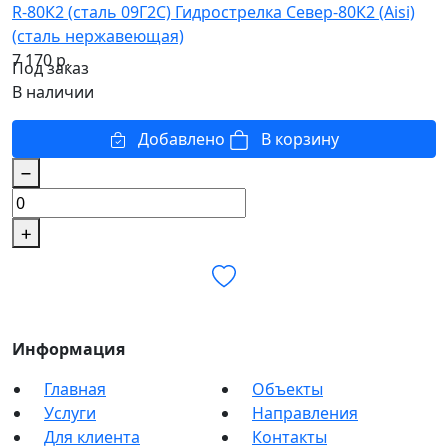
R-80К2 (сталь 09Г2С) Гидрострелка Север-80К2 (Aisi)
(сталь нержавеющая)
7 170
р.
Под заказ
В наличии
Добавлено
В корзину
Информация
Главная
Объекты
Услуги
Направления
Для клиента
Контакты