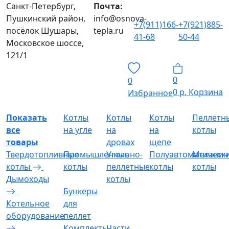
Санкт-Петербург,
Почта:
Пушкинский район,
info@osnova-
+7(911)166-
+7(921)885-
посёлок Шушары,
tepla.ru
41-68
50-44
Московское шоссе,
121/1
0
0
0 р.
Корзина
Избранное
Показать
Котлы
Котлы
Котлы
Пеллетн
все
на угле
на
на
котлы
товары
дровах
щепе
Твердотопливные
Промышленные
Угольно-
Полуавтоматическ
Механич
котлы
котлы
пеллетные
котлы
котлы
Дымоходы
котлы
Бункеры
Котельное
для
оборудование
пеллет
Комплекты
Части