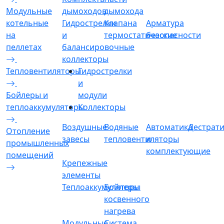
Модульные
дымоходов
дымохода
котельные
Гидрострелки
Клапана
Арматура
на
и
термостатические
безопасности
пеллетах
балансировочные
коллекторы
Тепловентиляторы
Гидрострелки
и
Бойлеры и
модули
теплоаккумуляторы
Коллекторы
Воздушные
Водяные
Автоматика
Дестрат
Отопление
завесы
тепловентиляторы
и
промышленных
комплектующие
помещений
Крепежные
элементы
Теплоаккумуляторы
Бойлеры
косвенного
нагрева
Модульные
Система